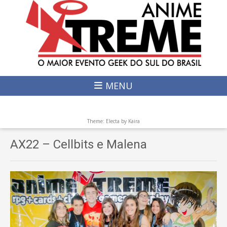
MENU
Theme: Electa by
Kaira
AX22 – Cellbits e Malena