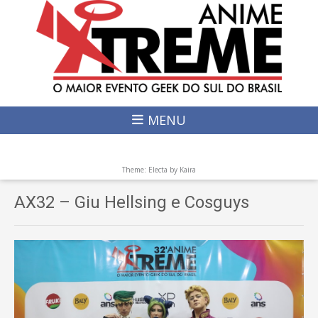
MENU
Theme: Electa by
Kaira
AX32 – Giu Hellsing e Cosguys