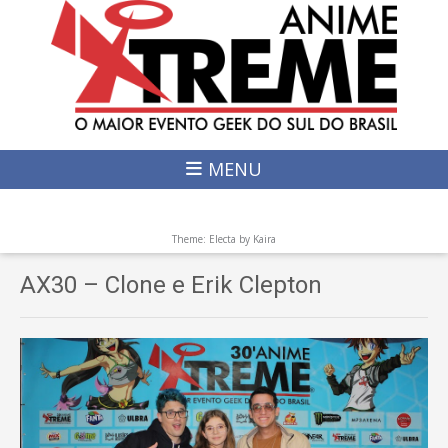
MENU
Theme: Electa by
Kaira
AX30 – Clone e Erik Clepton