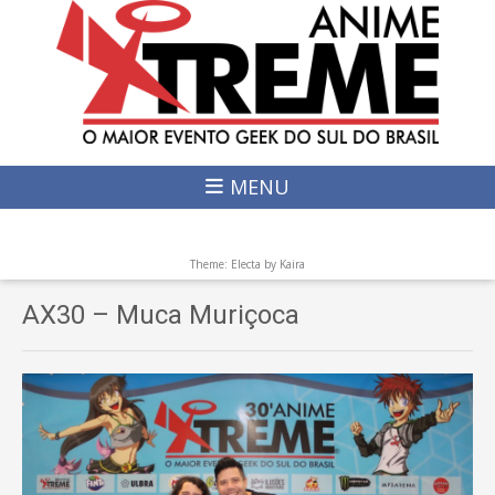
MENU
Theme: Electa by
Kaira
AX30 – Muca Muriçoca