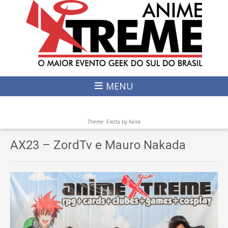
MENU
Theme: Electa by
Kaira
AX23 – ZordTv e Mauro Nakada